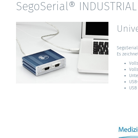
SegoSerial® INDUSTRIA
Unive
SegoSerial
Es zeichne
Voll
Voll
Unte
USB-
USB 