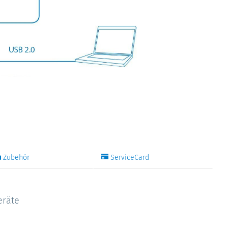
Zubehör
ServiceCard
eräte