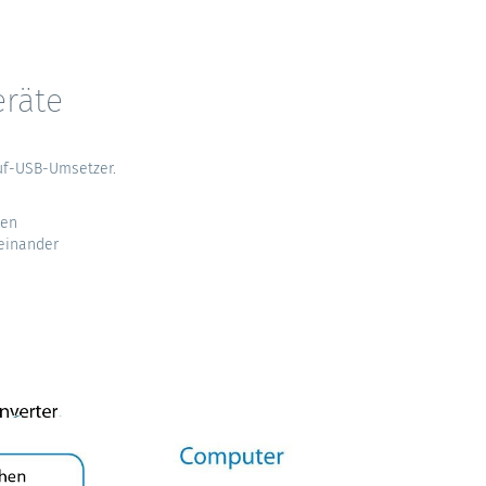
eräte
auf-USB-Umsetzer.
len
neinander