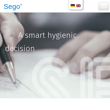
Sego
®
Togg
A smart hygienic
decision